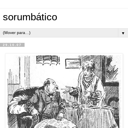
sorumbático
▼
29.10.07