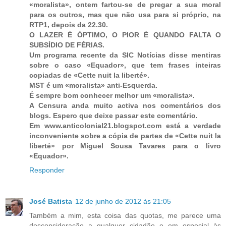
«moralista», ontem fartou-se de pregar a sua moral
para os outros, mas que não usa para si próprio, na
RTP1, depois da 22.30.
O LAZER É ÓPTIMO, O PIOR É QUANDO FALTA O
SUBSÍDIO DE FÉRIAS.
Um programa recente da SIC Notícias disse mentiras
sobre o caso «Equador», que tem frases inteiras
copiadas de «Cette nuit la liberté».
MST é um «moralista» anti-Esquerda.
É sempre bom conhecer melhor um «moralista».
A Censura anda muito activa nos comentários dos
blogs. Espero que deixe passar este comentário.
Em www.anticolonial21.blogspot.com está a verdade
inconveniente sobre a cópia de partes de «Cette nuit la
liberté» por Miguel Sousa Tavares para o livro
«Equador».
Responder
José Batista
12 de junho de 2012 às 21:05
Também a mim, esta coisa das quotas, me parece uma
desconsideração a qualquer cidadão e em especial às